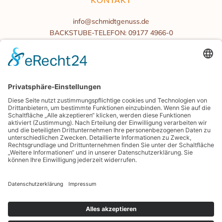
info@schmidtgenuss.de
BACKSTUBE-TELEFON: 09177 4966-0
BÜROZEITEN
Mo.-Fr. 08:00 bis 16:00 Uhr
Samstag/Sonntag geschlossen
BLOG
PRESSE
GENIESSERKARTE
ENERGIEMANAGEMENT
SHOP.SCHMIDTGENUSS.DE
Copyright © 2014-
2026
Bäckerei Schmidt KG. Alle Rechte