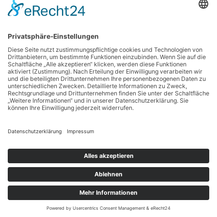
BÜROZEITEN
Mo.-Fr. 08:00 bis 16:00 Uhr
Samstag/Sonntag geschlossen
BLOG
PRESSE
GENIESSERKARTE
ENERGIEMANAGEMENT
SHOP.SCHMIDTGENUSS.DE
Copyright © 2014-
2026
Bäckerei Schmidt KG. Alle Rechte
vorbehalten.
IMPRESSUM
DATENSCHUTZ
COOKIE-EINSTELLUNGEN