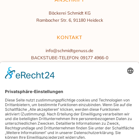
Bäckerei Schmidt KG
Rambacher Str. 6, 91180 Heideck
KONTAKT
info@schmidtgenuss.de
BACKSTUBE-TELEFON: 09177 4966-0
BÜROZEITEN
Mo.-Fr. 08:00 bis 16:00 Uhr
Samstag/Sonntag geschlossen
BLOG
PRESSE
GENIESSERKARTE
ENERGIEMANAGEMENT
SHOP.SCHMIDTGENUSS.DE