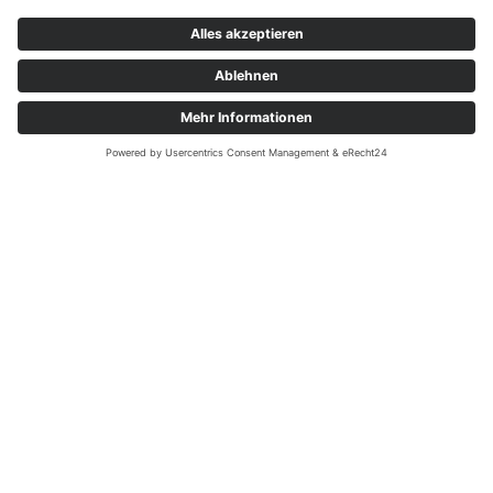
URKROSS
Unser Urkross ist ein Allroundtalent und schmeckt zu jedem
Aufstrich, Käse oder Wurst. Es eignet sich auch perfekt als
Beilage zum Grillen.
NÄHRWERTE, 100G
Brennwert
1.148 kJ
Energie kcal
274 kcal
Fett
8,9 g
davon gesättigte Fettsäuren
2,1 g
Kohlenhydrate
37,0 g
davon Zucker
1,3 g
Ballaststoffe
3,2 g
Eiweiss
9,5 g