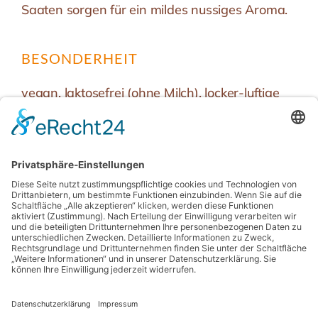
Saaten sorgen für ein mildes nussiges Aroma.
BESONDERHEIT
vegan, laktosefrei (ohne Milch), locker-luftige
Krume, bleibt lange frisch, 40h Reifezeit, mit
Weizenvorteig, Proteinquelle, Ballaststoffquelle