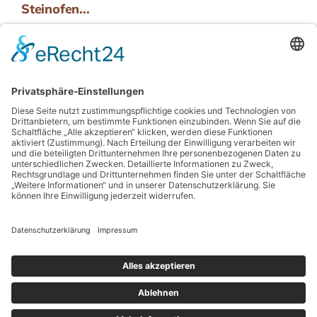
Steinofen...
Schmidt´s KRACHER - das Brötchen
Schmidt´s PFEFFERBREZE - einfach
einmalig lecker