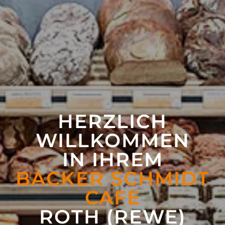
HERZLICH
WILLKOMMEN
IN IHREM
BÄCKER SCHMIDT
CAFE
ROTH (REWE)