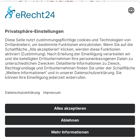
Schmidt´s KRACHER - das Brötchen
Schmidt´s PFEFFERBREZE - einfach
einmalig lecker