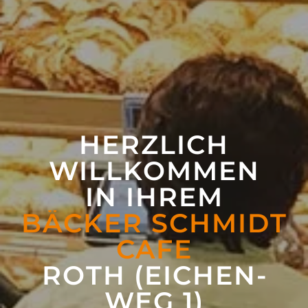
HERZLICH
WILLKOMMEN
IN IHREM
BÄCKER SCHMIDT
CAFE
ROTH (EICHEN­
WEG 1)