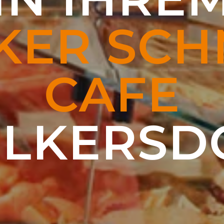
KER SCH
CAFE
LKERS­D