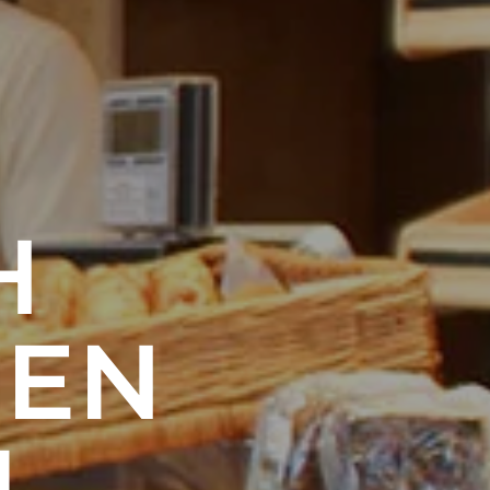
H
MEN
M