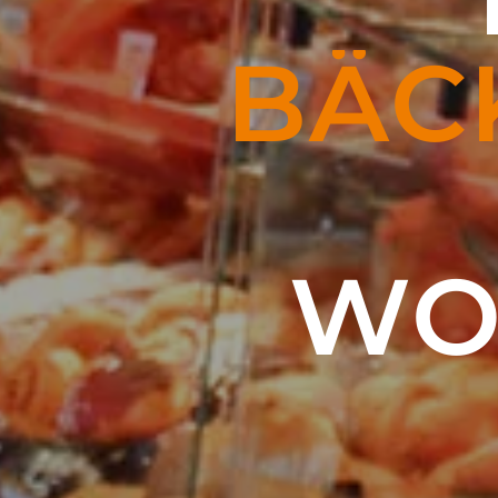
BÄC
WO