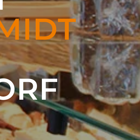
MIDT
ORF