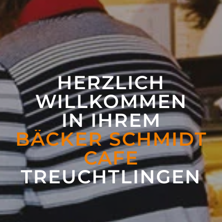
HERZLICH
WILLKOMMEN
IN IHREM
BÄCKER SCHMIDT
CAFE
TREUCHT­LINGEN