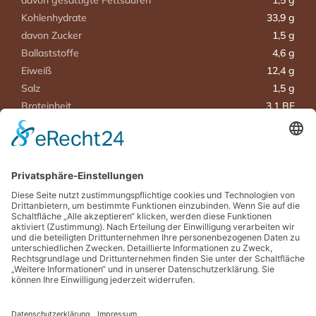
Kohlenhydrate
33,9 g
davon Zucker
1,5 g
Ballaststoffe
4,6 g
Eiweiß
12,4 g
Salz
1,5 g
Broteinheit
3,1 BE
1 BE = (32,8 g Produkt)
NÄHRWERTE, STÜCK
Brennwert
879 kJ
Energie kcal
210 kcal
Fett
5,5 g
davon gesättigte Fettsäuren
1,2 g
Kohlenhydrate
28,8 g
davon Zucker
1,2 g
Ballaststoffe
3,8 g