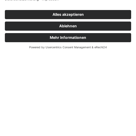
Eiweiß
10,2 g
Salz
1,2 g
Broteinheit
2,4 BE
1 BE = (32,8 g Produkt)
ZUTATEN
WEIZENMEHL, Wasser, SESAMSAAT, WEIZENGLUTEN,
SOJASCHROT, Apfelfasern, LUPINENSCHROT, Salz,
Maisgrieß, Hefe, Hirse, Amaranth, Apfelessig, MANDELN,
Kastanienerbse, Margarine (Palmfett, Wasser,
Sonnenblumenöl, Rapsöl, Palmöl, Zitronensäure,
Natriumcitrat, Salz, Alpha Tocopherol), Gerstenröstmalz,
WEIZENKöRNER, Zucker, Dextrose, Rapsöl, Guarkernmehl
ALLERGENE
SOJA, LUPINE, SESAMSAMEN, MANDELN, WEIZEN,