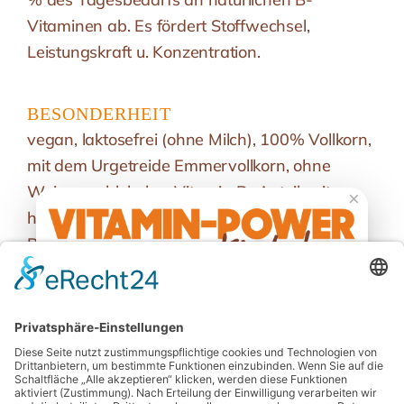
Vitaminen ab. Es fördert Stoffwechsel,
Leistungskraft u. Konzentration.
BESONDERHEIT
vegan, laktosefrei (ohne Milch), 100% Vollkorn,
mit dem Urgetreide Emmervollkorn, ohne
Weizenmehl, hoher Vitamin B- Anteil, mit
×
hausgemachtem Roggenvollkornsauerteig,
Proteinquelle, Ballaststoffquelle
REZEPTHEFT HERUNTERLADEN (PDF 3,0 MB)