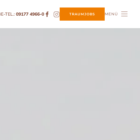
E-TEL.:
09177 4966-0
MENÜ
TRAUMJOBS