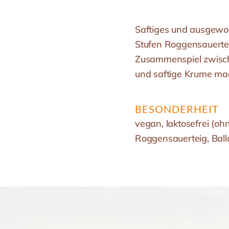
Saftiges und ausgewo
Stufen Roggensauert
Zusammenspiel zwisch
und saftige Krume ma
BESONDERHEIT
vegan, laktosefrei (o
Roggensauerteig, Balla