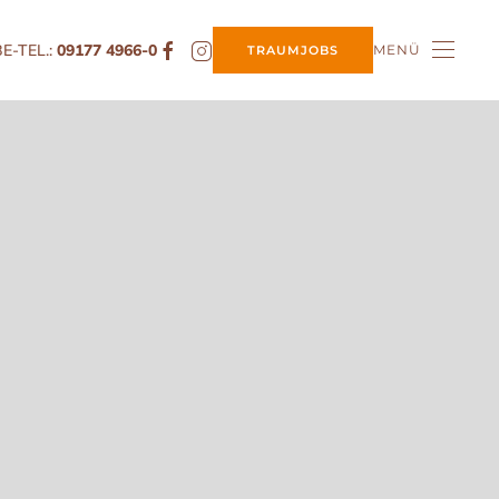
E-TEL.:
09177 4966-0
MENÜ
TRAUMJOBS