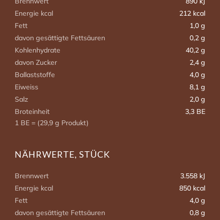
Brennwert
890 kJ
Energie kcal
212 kcal
Fett
1,0 g
davon gesättigte Fettsäuren
0,2 g
Kohlenhydrate
40,2 g
davon Zucker
2,4 g
Ballaststoffe
4,0 g
Eiweiss
8,1 g
Salz
2,0 g
Broteinheit
3,3 BE
1 BE = (29,9 g Produkt)
NÄHRWERTE, STÜCK
Brennwert
3.558 kJ
Energie kcal
850 kcal
Fett
4,0 g
davon gesättigte Fettsäuren
0,8 g