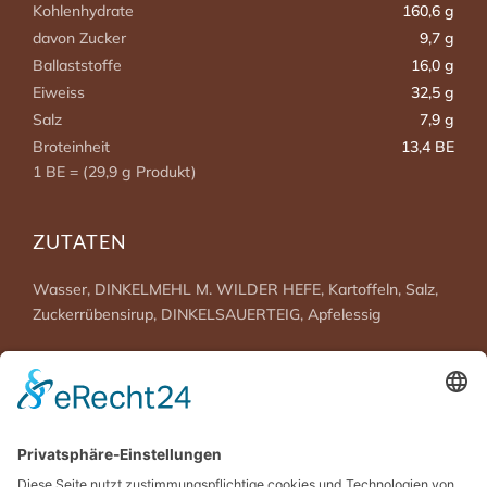
Kohlenhydrate
160,6 g
davon Zucker
9,7 g
Ballaststoffe
16,0 g
Eiweiss
32,5 g
Salz
7,9 g
Broteinheit
13,4 BE
1 BE = (29,9 g Produkt)
ZUTATEN
Wasser, DINKELMEHL M. WILDER HEFE, Kartoffeln, Salz,
Zuckerrübensirup, DINKELSAUERTEIG, Apfelessig
ALLERGENE
DINKEL