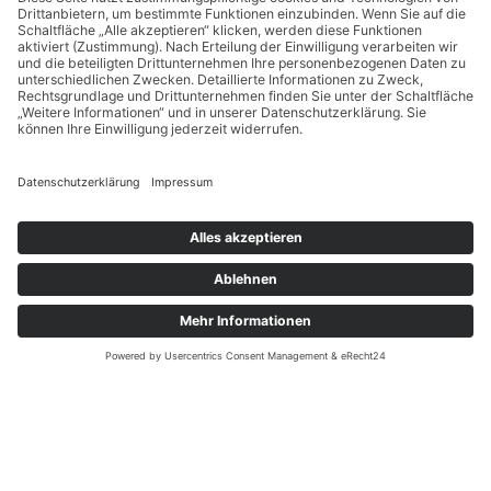
AUFBEWAHRUNGSHINWEIS
1- 2 Tage bei normaler Raumtemperatur. Unser Lagertipp:
in der Brötchentüte im Backofen (Backofen sollte natürlich
kalt sein)