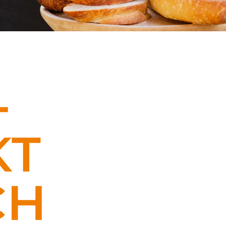
T
T
CH