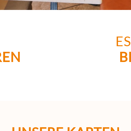
E
REN
B