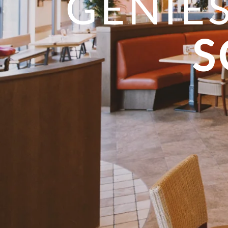
GENIE
S