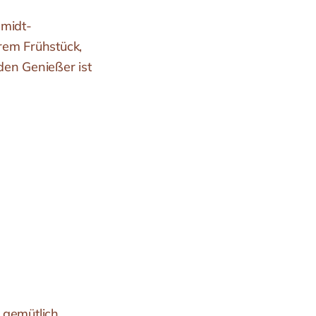
hmidt-
rem Frühstück,
den Genießer ist
 gemütlich