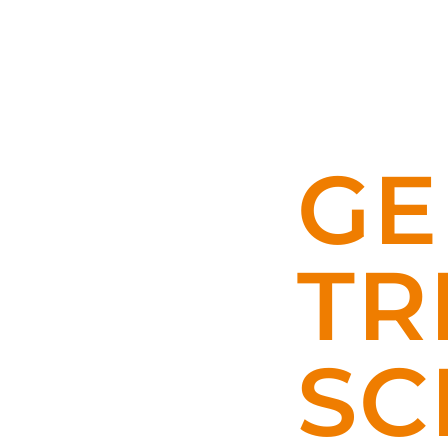
GE
RE
S