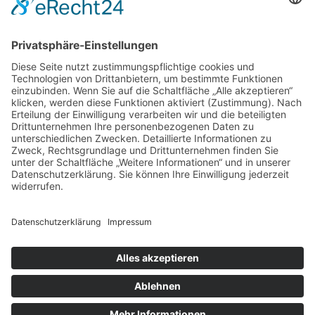
Kontakt
Diese E-Mail-Adresse ist vor Spambots geschützt! Zur Anzeige
muss JavaScript eingeschaltet sein.
BACKSTUBE-TELEFON: 09177 4966-0
Bürozeiten
Mo.-Fr. 08:00 bis 16:00 Uhr
Samstag/Sonntag geschlossen
Blog
Presse
Genießerkarte
Energiemanagement
shop.schmidtgenuss.de
Copyright © 2014-
2026
Bäckerei Schmidt KG. Alle Rechte
vorbehalten.
Impressum