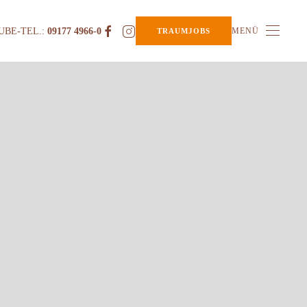
UBE-TEL.:
09177 4966-0
MENÜ
TRAUMJOBS