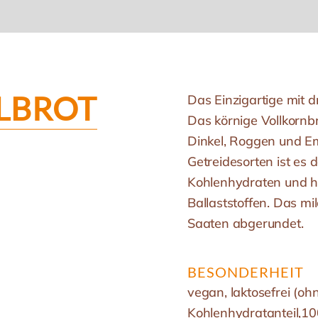
LBROT
Das Einzigartige mit d
Das körnige Vollkornbr
Dinkel, Roggen und Em
Getreidesorten ist es
Kohlenhydraten und ha
Ballaststoffen. Das m
Saaten abgerundet.
BESONDERHEIT
vegan, laktosefrei (oh
Kohlenhydratanteil,10