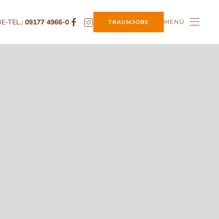
E-TEL.:
09177 4966-0
MENÜ
TRAUMJOBS