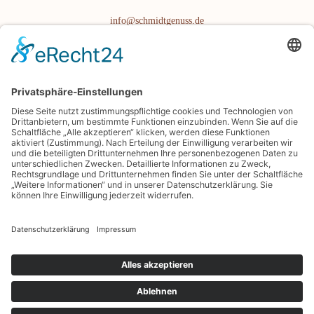
info@schmidtgenuss.de
BACKSTUBE-TELEFON: 09177 4966-0
BÜROZEITEN
Mo.-Fr. 08:00 bis 16:00 Uhr
Samstag/Sonntag geschlossen
BLOG
PRESSE
GENIESSERKARTE
ENERGIEMANAGEMENT
SHOP.SCHMIDTGENUSS.DE
Copyright © 2014-
2026
Bäckerei Schmidt KG. Alle Rechte
vorbehalten.