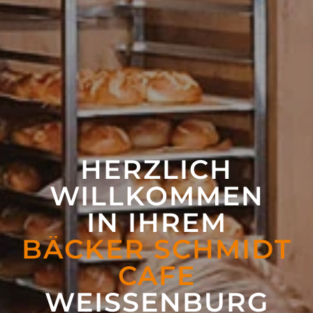
HERZLICH
WILLKOMMEN
IN IHREM
BÄCKER SCHMIDT
CAFE
WEISSEN­BURG (