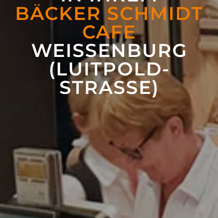
BÄCKER SCHMIDT
CAFE
WEISSEN­BURG
(LUITPOLD­
STRASSE)