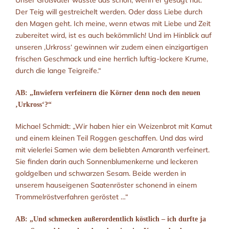
Unser Großvater wusste das schon, wenn er gesagt hat:
Der Teig will gestreichelt werden. Oder dass Liebe durch
den Magen geht. Ich meine, wenn etwas mit Liebe und Zeit
zubereitet wird, ist es auch bekömmlich! Und im Hinblick auf
unseren ‚Urkross‘ gewinnen wir zudem einen einzigartigen
frischen Geschmack und eine herrlich luftig-lockere Krume,
durch die lange Teigreife.“
AB: „Inwiefern verfeinern die Körner denn noch den neuen
‚Urkross‘?“
Michael Schmidt: „Wir haben hier ein Weizenbrot mit Kamut
und einem kleinen Teil Roggen geschaffen. Und das wird
mit vielerlei Samen wie dem beliebten Amaranth verfeinert.
Sie finden darin auch Sonnenblumenkerne und leckeren
goldgelben und schwarzen Sesam. Beide werden in
unserem hauseigenen Saatenröster schonend in einem
Trommelröstverfahren geröstet …“
AB: „Und schmecken außerordentlich köstlich – ich durfte ja