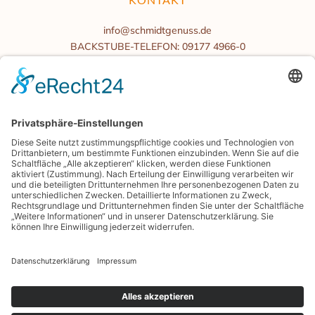
info@schmidtgenuss.de
BACKSTUBE-TELEFON: 09177 4966-0
BÜROZEITEN
Mo.-Fr. 08:00 bis 16:00 Uhr
Samstag/Sonntag geschlossen
BLOG
PRESSE
GENIESSERKARTE
ENERGIEMANAGEMENT
SHOP.SCHMIDTGENUSS.DE
Copyright © 2014-
2026
Bäckerei Schmidt KG. Alle Rechte