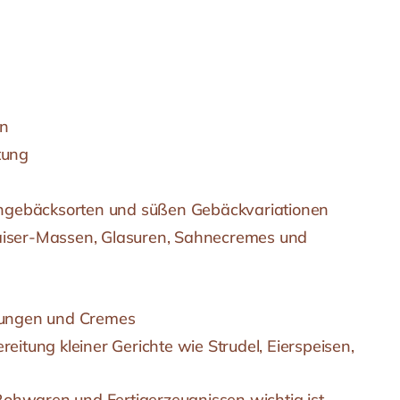
en
tung
leingebäcksorten und süßen Gebäckvariationen
Baiser-Massen, Glasuren, Sahnecremes und
llungen und Cremes
tung kleiner Gerichte wie Strudel, Eierspeisen,
ohwaren und Fertigerzeugnissen wichtig ist