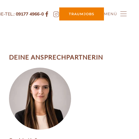
E-TEL.:
09177 4966-0
MENÜ
TRAUMJOBS
DEINE ANSPRECH­PARTNERIN