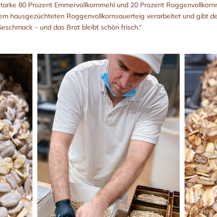
starke 80 Prozent Emmervollkornmehl und 20 Prozent Roggenvollkorn
em hausgezüchteten Roggenvollkornsauerteig verarbeitet und gibt d
eschmack – und das Brot bleibt schön frisch.“