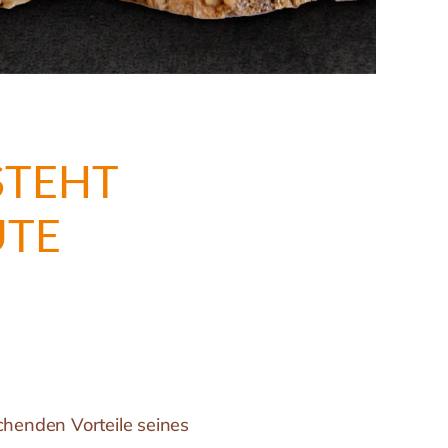
STEHT
UTE
I
henden Vorteile seines