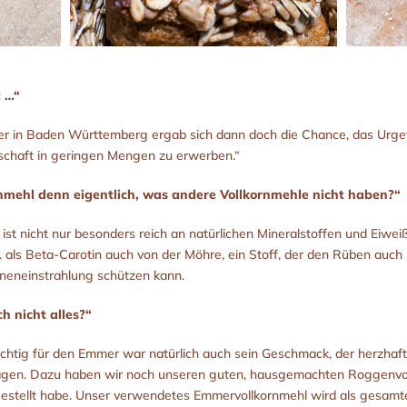
t …“
ber in Baden Württemberg ergab sich dann doch die Chance, das Urget
schaft in geringen Mengen zu erwerben.“
mehl denn eigentlich, was andere Vollkornmehle nicht haben?“
ist nicht nur besonders reich an natürlichen Mineralstoffen und Eiwe
. als Beta-Carotin auch von der Möhre, ein Stoff, der den Rüben auch
nneneinstrahlung schützen kann.
h nicht alles?“
ichtig für den Emmer war natürlich auch sein Geschmack, der herzhaft 
agen. Dazu haben wir noch unseren guten, hausgemachten Roggenvoll
gestellt habe. Unser verwendetes Emmervollkornmehl wird als gesamtes