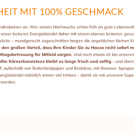
EIT MIT 100% GESCHMACK
ndesbeinen an. Wer seinen Nachwuchs schon früh an gute Lebensmitt
nser leckeres Energiebündel daher mit einem ebenso leckeren, gesu
ticks – mundgerecht zugeschnitten langen die angeblichen kleinen K
den großen Vorteil, dass Ihre Kinder Sie zu Hause nicht sofort m
Mittagsbetreuung für Mitleid sorgen.
Und noch etwas ist bei unserem
lte Körnerkonsistenz bleibt es lange frisch und saftig
- und übers
 außerhalb von Butterbrotpapier und Brotdose, mit Bravour. Apropos 
Energiebündel natürlich immer viel trinken – damit sie mit unserem Su
 werden.