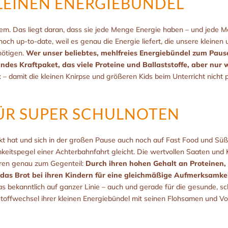
LEINEN ENERGIEBÜNDEL
tem. Das liegt daran, dass sie jede Menge Energie haben – und jede 
noch up-to-date, weil es genau die Energie liefert, die unsere kleine
nötigen.
Wer unser beliebtes, mehlfreies Energiebündel zum Paus
sundes Kraftpaket, das viele Proteine und Ballaststoffe, aber nur
t
– damit die kleinen Knirpse und größeren Kids beim Unterricht nicht pl
ÜR SUPER SCHULNOTEN
 hat und sich in der großen Pause auch noch auf Fast Food und Süßig
eitspegel einer Achterbahnfahrt gleicht. Die wertvollen Saaten und 
hren genau zum Gegenteil:
Durch ihren hohen Gehalt an Proteinen, 
das Brot bei ihren Kindern für eine gleichmäßige Aufmerksamke
s bekanntlich auf ganzer Linie – auch und gerade für die gesunde, sch
toffwechsel ihrer kleinen Energiebündel mit seinen Flohsamen und Vol